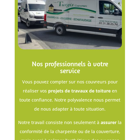
Nos professionnels à votre
service
Vous pouvez compter sur nos couvreurs pour
réaliser vos
projets de travaux de toiture
en
toute confiance. Notre polyvalence nous permet
de nous adapter à toute situation.
Notre travail consiste non seulement à
assurer
la
conformité de la charpente ou de la couverture,